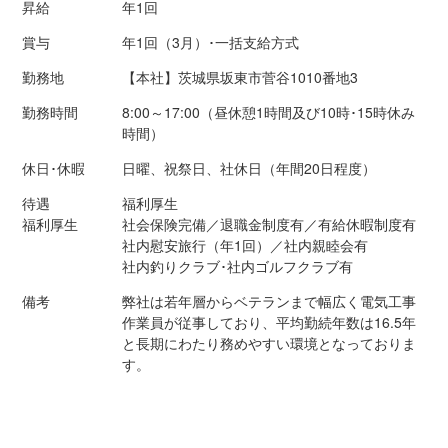
昇給
年1回
賞与
年1回（3月）･一括支給方式
勤務地
【本社】茨城県坂東市菅谷1010番地3
勤務時間
8:00～17:00（昼休憩1時間及び10時･15時休み
時間）
休日･休暇
日曜、祝祭日、社休日（年間20日程度）
待遇
福利厚生
福利厚生
社会保険完備／退職金制度有／有給休暇制度有
社内慰安旅行（年1回）／社内親睦会有
社内釣りクラブ･社内ゴルフクラブ有
備考
弊社は若年層からベテランまで幅広く電気工事
作業員が従事しており、平均勤続年数は16.5年
と長期にわたり務めやすい環境となっておりま
す。