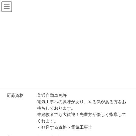
コ
ナ
ン
ビ
テ
ゲ
ン
ー
ツ
シ
へ
ョ
採用情報
ス
ン
キ
に
ッ
移
プ
動
HOME
採用情報
新卒採用
応募資格
普通自動車免許
電気工事への興味があり、やる気がある方をお
待ちしております。
未経験者でも大歓迎！先輩方が優しく指導して
くれます。
＜歓迎する資格＞電気工事士