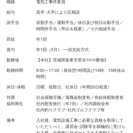
職種
電気工事作業員
給与
高卒･大卒により応相談
諸手当
皆勤手当／通勤手当／休日及び祝日出勤手当／
時間外手当（早出＆残業）／その他諸手当
昇給
年1回
賞与
年1回（3月）･一括支給方式
勤務地
【本社】茨城県坂東市菅谷1010番地3
勤務時間
8:00～17:00（昼休憩1時間及び10時、15時休み
時間）
休日･休暇
日曜、祝祭日、社休日（年間20日程度）
待遇
社会保険完備／退職金制度有／有給休暇制度有
福利厚生
社内慰安旅行（年1回）／社内親睦会有
社内釣りクラブ･社内ゴルフクラブ有
備考
入社後、電気設備工事に必要な資格を取得して
いただくべく、講習会･試験等を積極的に受けら
れる様、全面的にサポートできる体制となって